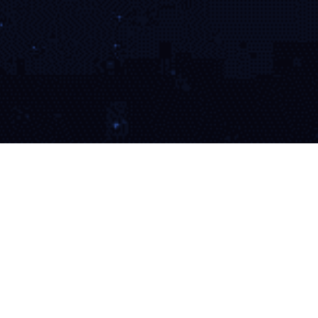
导航
网站地图
👑🎰
发现
米兰·(milan)中国
SiteMap
词源考”专
官方网站
📖,用语
项目展示
。
公司动态
服务宗旨
联系
米兰·(milan)