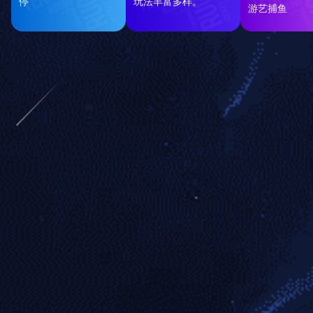
快速的脚步移动和巧妙的角度变化来创造打击机会
畅，通过精准的击打控制比赛节奏，常常能够令对
除此之外，卢高的防守能力也非常强，特别是在躲
出反应并利用反击给予对手重创。他的拳击风格更
对强力型选手时，往往能够以巧妙的技术化解对方
米兰·(milan)中国官方网站,米兰·(milan),米兰·(mi
而在拳击的节奏控制方面，卢高也表现出了非凡的
引导至自己最擅长的区域。例如，通过不断改变进
是这种高超的技术，使得卢高能够在面对强敌时占
2、艾科坎的力量优势
与卢高的技术流相比，艾科坎的力量派风格显然更
的心脏，凭借强大的力量，艾科坎能够在短时间内
胜负的关键因素之一，而艾科坎正是凭借这一优势
艾科坎的出拳速度虽不如卢高那般灵活，但其每一
迫对手进入防守状态，再通过突然的强力击打突破
抵挡，哪怕是防守最为严密的选手，也难以承受他