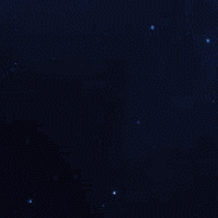
最终，谁能在这场对决中取得胜利，将取决于双方
如何，这场技术流与力量派的碰撞都将成为拳击历