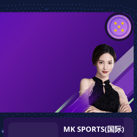
兰·(milan)中国官方网站
项目展示
公司动态
服务宗
项目展示
公司首页
项目展示