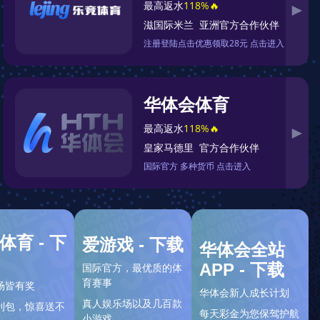
搜索
导航
发现
米兰·(milan)中国官方网站