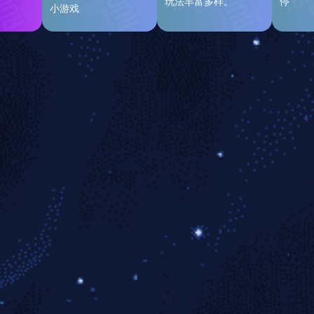
，而不是单纯依赖力量压制对手。卢高的拳击组合非常流
手措手不及。
避和反击方面，他能够通过对对手攻击的提前预判，及时做
侧重于反击和灵活的打法，而不是盲目进攻，这使得他在面
的冲击。
lan)中国,米兰中国官方
能力。他能够在对战中保持冷静，控制场上的节奏，将比赛
攻的方式和速度，他能让对手失去节奏，逐渐累积优势。正
据上风。
加直接且具有爆发力。他的每一次出拳，都像是打击到对手
造成巨大的伤害。对于一名拳击选手来说，力量是决定比赛
，征服了无数对手。
拳的力量却足以改变比赛的走势。他喜欢以猛烈的攻击去逼
防线。尤其是在短距离内，他的打击几乎没有任何对手可以
的重击。