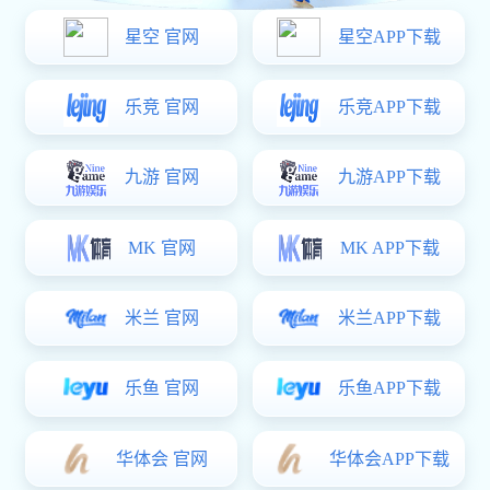
地址
惠安县净峰镇湖街