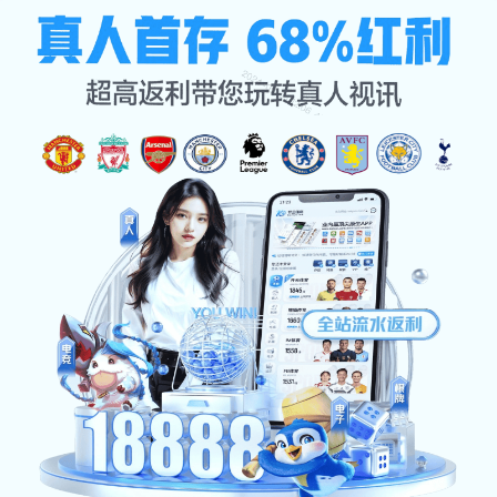
项目展示
公司首页
项目展示