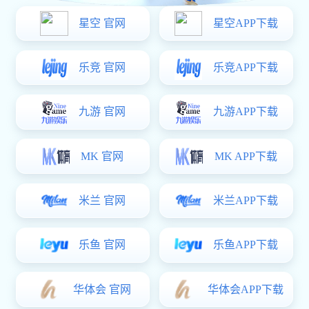
苏格兰女足迎战西班牙女足
实力对决看点解析前瞻焦点
赛事战术博弈走势预测
2026-07-08
1
分享
本文将对苏格兰女足与西班牙女足的实力对决进行全面的分
析与前瞻。两支球队在世界女足舞台上都有着各自独特的特
点与强项，这场对决无疑将是一场精彩的较量。文章将从四
个方面详细探讨此次比赛的看点，包括：球队基本实力分
析、关键球员的发挥、战术博弈及比赛走势的预测。通过对
这四个方面的分析，我们可以更深入地了解这场焦点赛事可