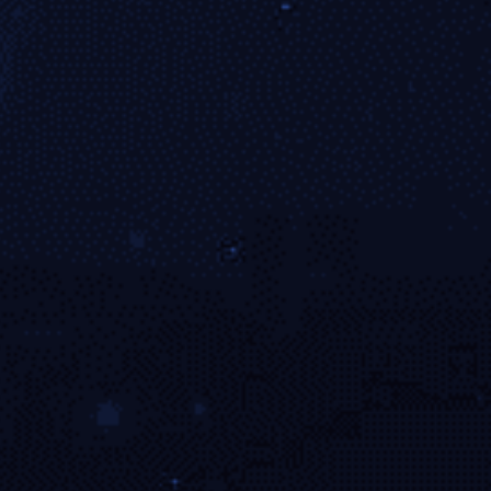
导航
网站地图
👑🎰
发现
米兰·(milan)中国
SiteMap
词源考”专
官方网站
📖,用语
项目展示
。
公司动态
服务宗旨
联系
米兰·(milan)