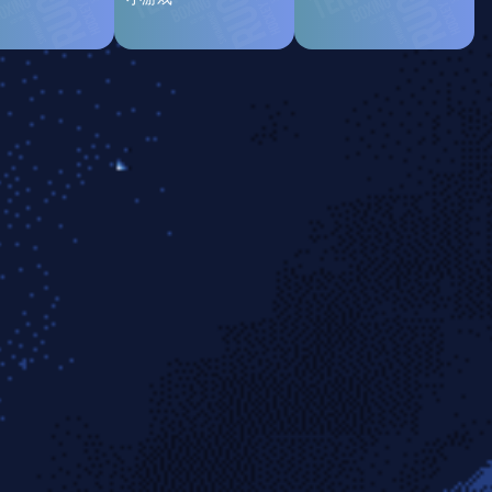
项目展示
公司动态
服务宗旨
联系
米兰·(milan)
推荐文章
青岛vs北京巅峰对决新赛季焦
点之战引爆全场期待谁将掌控
胜负走向
2026-07-08