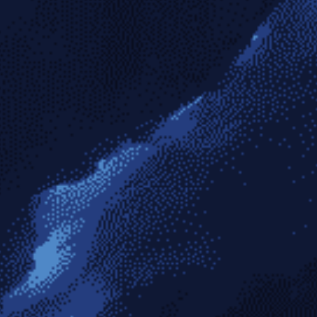
诺坎普奇迹重现巴萨六比一逆
天翻盘巴黎震撼欧冠史册载入
传奇篇章
2026-07-08
莫宁vs巅峰对决解析篮球传奇
硬碰硬的时代碰撞全面复盘经
典瞬间与战术博弈
2026-07-08
苏格兰女足迎战西班牙女足实
力对决看点解析前瞻焦点赛事
战术博弈走势预测
2026-07-08
科米尔与约翰逊的巅峰对决谁
能脱颖而出引发全球热议
2026-07-08