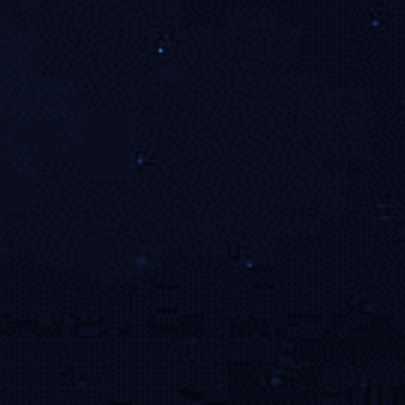
找到我们
地址
惠安县净峰镇湖街
电话
+14726584513
邮箱