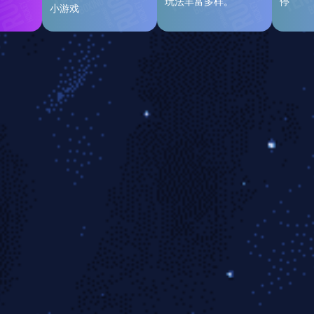
响到两队的战术布置。亚美尼亚以防守反击为主，注重团队
，中场球员会采取压迫式防守，尤其是边路的回撤防守。虽然进
定点球的威胁，尤其是队长哈雷祖良的个人能力常常能在关
攻。他们的4-3-3阵型强调中场的控制力，尤其是德莱尼和
线。丹麦的进攻模式更依赖于快速传导和边路的突破，他们
威胁。
麦则以高控球和快速进攻为核心。两队在比赛中的对抗，必
比赛中掌控节奏，将在出线形势上占得先机。
。他不仅是球队的攻击核心，还是场上的灵魂人物。哈雷祖
次进攻尝试都可能改变比赛的走势。此外，亚美尼亚的防守
，他们在后防线的稳定性和纪律性对于防止丹麦的高强度进