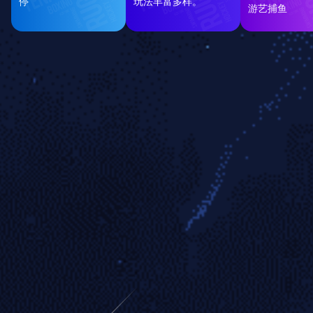
亚美尼亚和丹麦的阵容结构有很大差异，这直接影
的整体性和紧凑性。其阵型通常以4-4-2为基础
攻方面依赖于长传与反击，但他们并不缺乏远射和
键时刻制造惊喜。
与之对比，丹麦的战术体系则更加注重控球与组织进
埃里克森在中场的配合，能够有效地打穿对手的防
的边锋和边后卫配合默契，常常在快速反击中制造
总体来看，亚美尼亚的战术更侧重防守反击，而丹
然会在控球与反击速度之间形成鲜明对比，谁能在
2、关键球员的发挥
在亚美尼亚阵中，哈雷祖良无疑是最具威胁的球员
良具备极强的个人突破能力和远射技巧，他的每一
球员阿拉姆扬和米尔扎扬也扮演着至关重要的角色
攻至关重要。