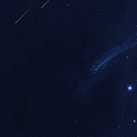
丹麦方面，埃里克森依旧是球队的关键人物。他在