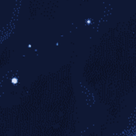
中场的传控能力无与伦比，能够有效地调动全队进攻节奏。