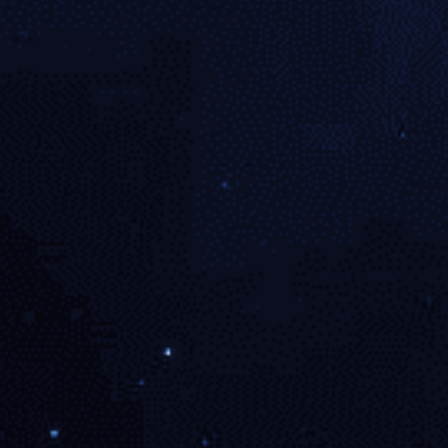
米兰·(milan)中国有限公司官方网站👑【yqqzxx.com】
幸运暴富🚀 财富起飞💖米兰·(milan)中国创建“战术
栏🔍,追溯“链式防守⛓️”“高位压迫⬆️”等术语的诞生故事
言学视角拆解足球文化📚,满足硬核考据党的好奇心
邮箱订阅