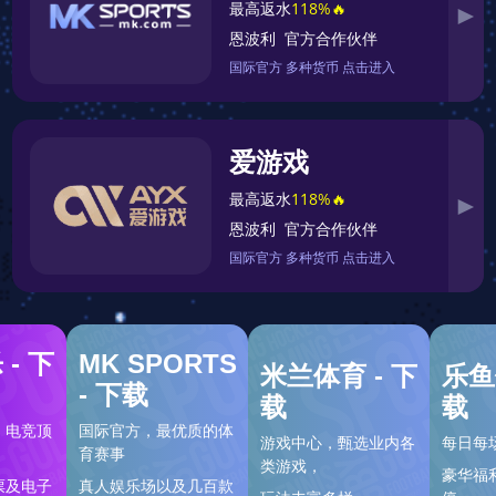
 最佳时刻与关键时刻全纪
分享
BA赛场上最具话题性与观赏性的经典碰撞之一。一边是以
边则是拥有豪门底蕴与超级巨星光环的洛杉矶湖人。两队在
到中段的比分拉锯，再到末节的生死对抗，每一个回合都充
时刻全纪录”为核心，从比赛背景与对抗基调、球星高光与
经典意义四个方面，系统梳理热火与湖人交锋中的精华内
篮球竞技中技术、意志与智慧的全面碰撞。