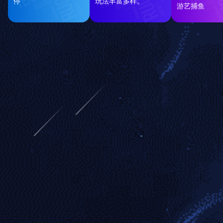
热火与湖人的每一次相遇，都不仅仅是一场普通的
着明星篮球与冠军传统，热火则象征着纪律严明与
在赛前氛围中，双方往往已经完成心理博弈。媒体
未开始就已充满火药味。
比赛开局阶段，两队通常以稳健为主，通过试探性
度、慢节奏却极具对抗性的基调。
二、球星高光瞬间
湖人一侧，核心球星在关键时刻的个人能力往往成
场气氛。
热火方面，则更多依靠核心领袖的全面发挥。他们
星攻势。
当双方球星进入对飙模式，比赛观赏性被推向高潮
后时刻。
三、关键回合转折
真正决定比赛走向的，往往是第四节的几个关键回
湖人在关键时刻常通过经验与球星执行力稳住局面