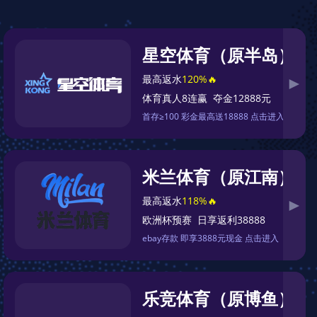
Call 24/7
旨
联系
米兰·(milan)
14726584513