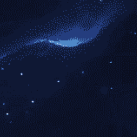
米兰·(milan)中国官方网站,米兰·(milan),米兰·(mi
总结：
整体来看，热火与湖人的精彩对决，是战术智慧、
在一起，构成了一幅紧张而华丽的比赛画卷。
正是这些高质量的对抗，让比赛超越胜负本身，成
遇，都值得被完整记录与反复回顾。