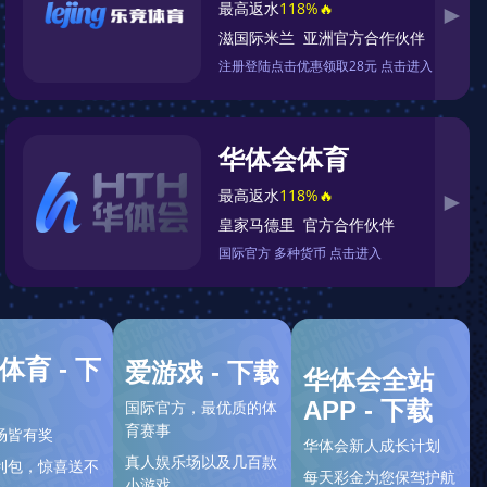
搜索
导航
发现
米兰·(milan)中国官方网站