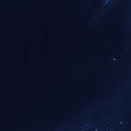
性。
四、关键球员影响
对于柏林赫塔而言，中前场核心球员的发挥至关重
责任。
边路球员的突破效率，将直接决定柏林赫塔进攻的
弗赖堡方面，防守型中场与门将的稳定表现是球队
总结：
综合来看，这场柏林赫塔与弗赖堡的对决，是一场
重防守与效率，双方各有所长，也各有隐忧。
米兰·(milan)中国官方网站,米兰·(milan),米兰·(mi
比赛结果很可能取决于细节处理与临场调整。无论
笔值得回味的精彩篇章。