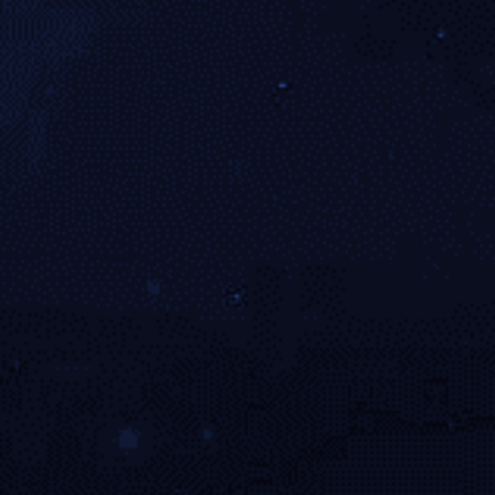
导航
网站地图
👑🎰
发现
米兰·(milan)中国
SiteMap
词源考”专
官方网站
📖,用语
项目展示
。
公司动态
服务宗旨
联系
米兰·(milan)
ribe