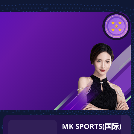
兰·(milan)中国官方网站
项目展示
公司动态
服务宗
公司动态
公司首页
公司动态